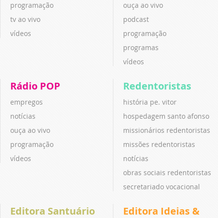
programação
ouça ao vivo
tv ao vivo
podcast
vídeos
programação
programas
vídeos
Rádio POP
Redentoristas
empregos
história pe. vitor
notícias
hospedagem santo afonso
ouça ao vivo
missionários redentoristas
programação
missões redentoristas
vídeos
notícias
obras sociais redentoristas
secretariado vocacional
Editora Santuário
Editora Ideias &