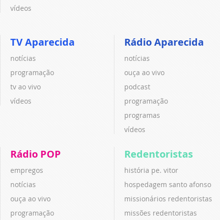
vídeos
TV Aparecida
Rádio Aparecida
notícias
notícias
programação
ouça ao vivo
tv ao vivo
podcast
vídeos
programação
programas
vídeos
Rádio POP
Redentoristas
empregos
história pe. vitor
notícias
hospedagem santo afonso
ouça ao vivo
missionários redentoristas
programação
missões redentoristas