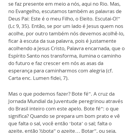
se faz presente em meio a nós, aqui no Rio. Mas,
no Evangelho, escutamos também as palavras de
Deus Pai: Este é o meu Filho, o Eleito. Escutai-O!”
(Lc 9, 35). Então, se por um lado é Jesus quem nos
acolhe, por outro também nós devemos acolhê-lo,
ficar à escuta da sua palavra, pois é justamente
acolhendo a Jesus Cristo, Palavra encarnada, que o
Espírito Santo nos transforma, ilumina o caminho
do futuro e faz crescer em nós as asas da
esperança para caminharmos com alegria (cf.
Carta enc. Lumen fidei, 7).
Mas o que podemos fazer? Bote fé”. A cruz da
Jornada Mundial da Juventude peregrinou através
do Brasil inteiro com este apelo. Bote fé”: o que
significa? Quando se prepara um bom prato e vê
que falta o sal, você então ‘bota’ o sal; falta o
azeite, então ½bota” o azeite… Botar”, ou seja,