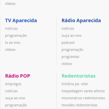
vídeos
TV Aparecida
Rádio Aparecida
notícias
notícias
programação
ouça ao vivo
tv ao vivo
podcast
vídeos
programação
programas
vídeos
Rádio POP
Redentoristas
empregos
história pe. vitor
notícias
hospedagem santo afonso
ouça ao vivo
missionários redentoristas
programação
missões redentoristas