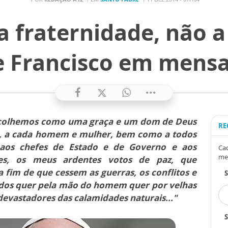
 a fraternidade, não a
e Francisco em mens
 acolhemos como uma graça e um dom de Deus
RE
ir, a cada homem e mulher, bem como a todos
aos chefes de Estado e de Governo e aos
Cad
me
iões, os meus ardentes votos de paz, que
im de que cessem as guerras, os conflitos e
dos quer pela mão do homem quer por velhas
devastadores das calamidades naturais..."
S