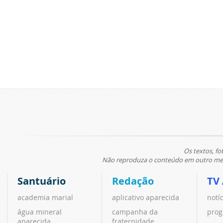
Os textos, fo
Não reproduza o conteúdo em outro meio
Santuário
Redação
TV
academia marial
aplicativo aparecida
notí
água mineral
campanha da
prog
aparecida
fraternidade