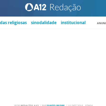
das religiosas
sinodalidade
institucional
ANUNC
POR
REDAÇÃO A12
EM
SANTO PADRE
11 DEZ 2014 - 07H04