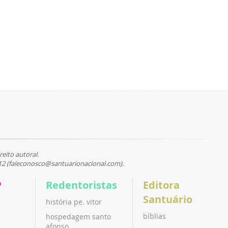
reito autoral.
12 (faleconosco@santuarionacional.com).
P
Redentoristas
Editora
Santuário
história pe. vitor
bíblias
hospedagem santo
afonso