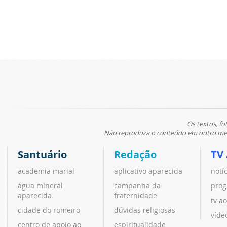
Os textos, fo
Não reproduza o conteúdo em outro meio
Santuário
Redação
TV
academia marial
aplicativo aparecida
notí
água mineral
campanha da
prog
aparecida
fraternidade
tv ao
cidade do romeiro
dúvidas religiosas
víde
centro de apoio ao
espiritualidade