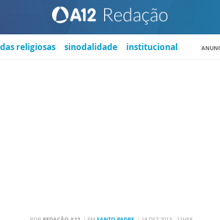
das religiosas
sinodalidade
institucional
ANUNC
POR
REDAÇÃO A12
EM
SANTO PADRE
18 DEZ 2013 - 11H58