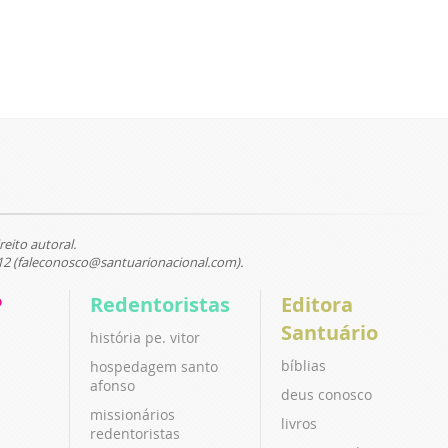
reito autoral.
12 (faleconosco@santuarionacional.com).
P
Redentoristas
Editora
Santuário
história pe. vitor
bíblias
hospedagem santo
afonso
deus conosco
missionários
livros
redentoristas