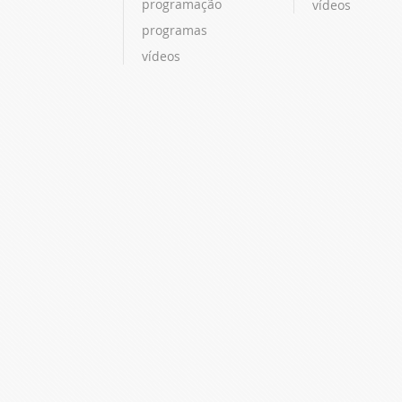
programação
vídeos
programas
vídeos