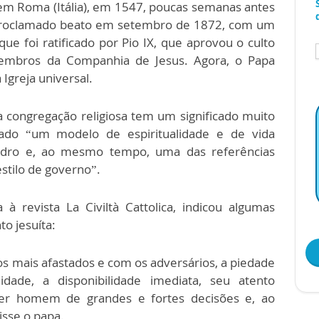
em Roma (Itália), em 1547, poucas semanas antes
oi proclamado beato em setembro de 1872, com um
ue foi ratificado por Pio IX, que aprovou o culto
embros da Companhia de Jesus. Agora, o Papa
 Igreja universal.
 congregação religiosa tem um significado muito
erado “um modelo de espiritualidade e de vida
Pedro e, ao mesmo tempo, uma das referências
stilo de governo”.
à revista La Civiltà Cattolica, indicou algumas
to jesuíta:
os mais afastados e com os adversários, a piedade
idade, a disponibilidade imediata, seu atento
 ser homem de grandes e fortes decisões e, ao
sse o papa.