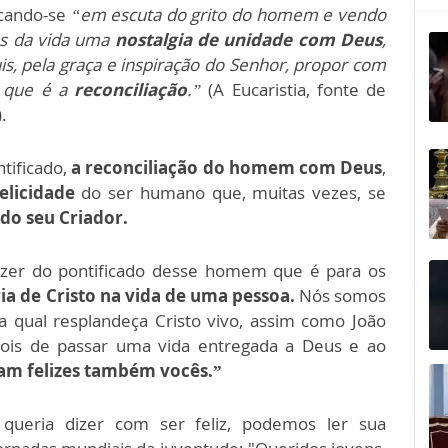
locando-se
“em escuta do grito do homem e vendo
as da vida uma
nostalgia de unidade com Deus
,
, pela graça e inspiração do Senhor, propor com
que é a
reconciliação
.”
(A Eucaristia, fonte de
.
tificado,
a reconciliação do homem com Deus
,
elicidade
do ser humano que, muitas vezes, se
 do seu Criador.
dizer do pontificado desse homem que é para os
a de Cristo na vida de uma pessoa.
Nós somos
 qual resplandeça Cristo vivo, assim como João
epois de passar uma vida entregada a Deus e ao
ejam felizes também vocês.”
queria dizer com ser feliz, podemos ler sua