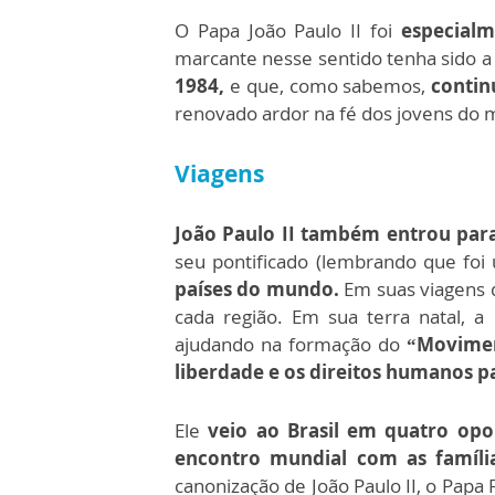
O Papa João Paulo II foi
especialm
marcante nesse sentido tenha sido 
1984,
e que, como sabemos,
contin
renovado ardor na fé dos jovens do 
Viagens
João Paulo II também entrou para
seu pontificado (lembrando que foi 
países do mundo.
Em suas viagens 
cada região. Em sua terra natal, a 
ajudando na formação do
“Movimen
liberdade e os direitos humanos pa
Ele
veio ao Brasil em quatro opo
encontro mundial com as família
canonização de João Paulo II, o Papa