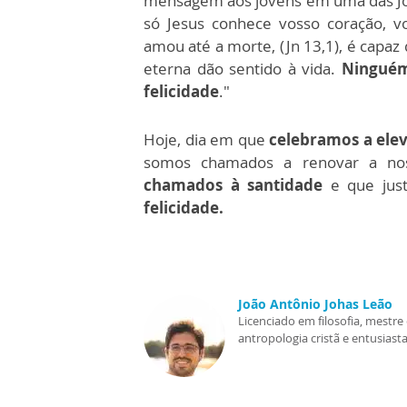
mensagem aos jovens em uma das Jor
só Jesus conhece vosso coração, v
amou até a morte, (Jn 13,1), é capaz 
eterna dão sentido à vida.
Ninguém
felicidade
."
Hoje, dia em que
celebramos a elev
somos chamados a renovar a no
chamados à santidade
e que jus
felicidade.
João Antônio Johas Leão
Licenciado em filosofia, mest
antropologia cristã e entusiasta