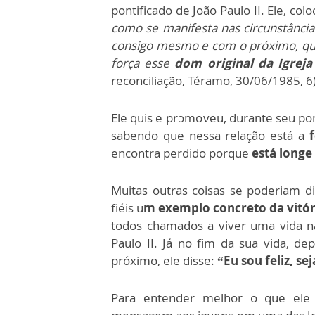
pontificado de João Paulo II. Ele, co
como se manifesta nas circunstânci
consigo mesmo e com o próximo, quis
força esse
dom original da Igreja
reconciliação, Téramo, 30/06/1985, 6)
Ele quis e promoveu, durante seu pon
sabendo que nessa relação está a
f
encontra perdido porque
está longe
Muitas outras coisas se poderiam 
fiéis u
m exemplo concreto da vitóri
todos chamados a viver uma vida na
Paulo II. Já no fim da sua vida, d
próximo, ele disse:
“Eu sou feliz, s
Para entender melhor o que ele 