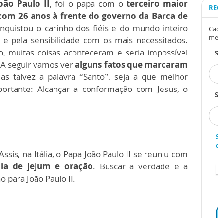
oão Paulo II
, foi o papa com o
terceiro maior
RE
, com 26 anos à frente do governo da Barca de
nquistou o carinho dos fiéis e do mundo inteiro
Cad
me
 e pela sensibilidade com os mais necessitados.
o, muitas coisas aconteceram e seria impossível
. A seguir vamos ver
alguns fatos que marcaram
as talvez a palavra “Santo”, seja a que melhor
ortante: Alcançar a conformação com Jesus, o
S
Assis, na Itália, o Papa João Paulo II se reuniu com
dia de jejum e oração
. Buscar a verdade e a
para João Paulo II.