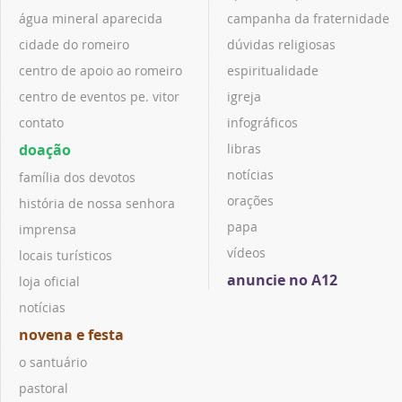
água mineral aparecida
campanha da fraternidade
cidade do romeiro
dúvidas religiosas
centro de apoio ao romeiro
espiritualidade
centro de eventos pe. vitor
igreja
contato
infográficos
doação
libras
notícias
família dos devotos
orações
história de nossa senhora
papa
imprensa
vídeos
locais turísticos
anuncie no A12
loja oficial
notícias
novena e festa
o santuário
pastoral