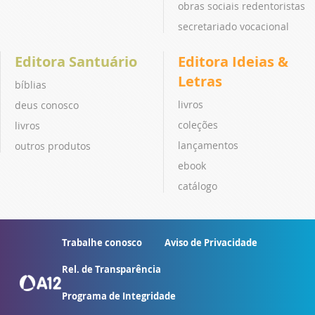
obras sociais redentoristas
secretariado vocacional
Editora Santuário
Editora Ideias &
Letras
bíblias
livros
deus conosco
coleções
livros
lançamentos
outros produtos
ebook
catálogo
Trabalhe conosco
Aviso de Privacidade
Rel. de Transparência
Programa de Integridade