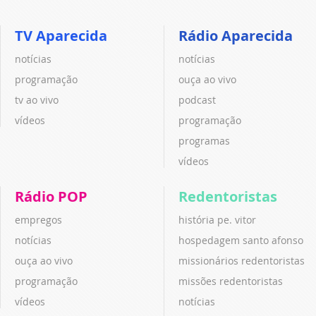
TV Aparecida
Rádio Aparecida
notícias
notícias
programação
ouça ao vivo
tv ao vivo
podcast
vídeos
programação
programas
vídeos
Rádio POP
Redentoristas
empregos
história pe. vitor
notícias
hospedagem santo afonso
ouça ao vivo
missionários redentoristas
programação
missões redentoristas
vídeos
notícias