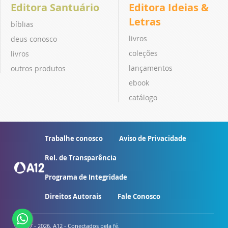
Editora Santuário
Editora Ideias &
Letras
bíblias
livros
deus conosco
coleções
livros
lançamentos
outros produtos
ebook
catálogo
Trabalhe conosco
Aviso de Privacidade
Rel. de Transparência
Programa de Integridade
Direitos Autorais
Fale Conosco
© 2007 - 2026. A12 - Conectados pela fé.