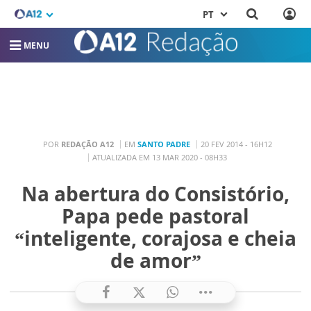
PT
MENU
POR
REDAÇÃO A12
EM
SANTO PADRE
20 FEV 2014 - 16H12
ATUALIZADA EM 13 MAR 2020 - 08H33
Na abertura do Consistório,
Papa pede pastoral
“inteligente, corajosa e cheia
de amor”