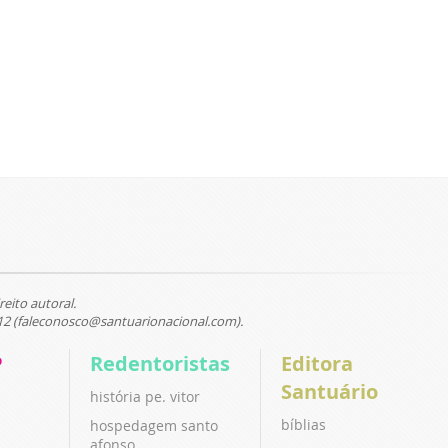
reito autoral.
12 (faleconosco@santuarionacional.com).
P
Redentoristas
Editora
Santuário
história pe. vitor
bíblias
hospedagem santo
afonso