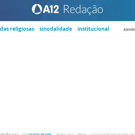
das religiosas
sinodalidade
institucional
ANUNC
DAÇÃO A12
EM
SANTO PADRE
29 SET 2013 - 09H56
ATUALIZADA EM 09 MAR 202