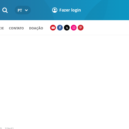
Fazer login
PT
IE
CONTATO
DOAÇÃO
0 - 15H41