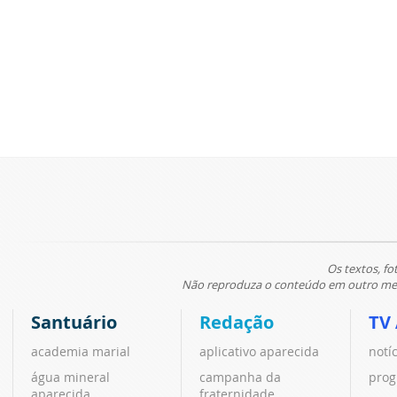
Os textos, fo
Não reproduza o conteúdo em outro meio
Santuário
Redação
TV
academia marial
aplicativo aparecida
notí
água mineral
campanha da
prog
aparecida
fraternidade