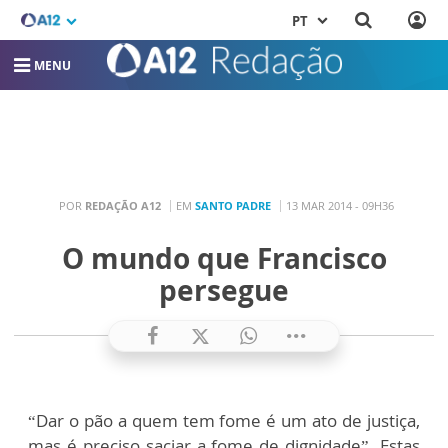
PT
MENU
POR
REDAÇÃO A12
EM
SANTO PADRE
13 MAR 2014 - 09H36
O mundo que Francisco
persegue
“Dar o pão a quem tem fome é um ato de justiça,
mas é preciso saciar a fome de dignidade”. Estas