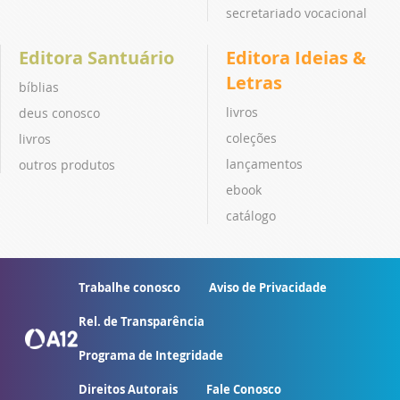
secretariado vocacional
Editora Santuário
Editora Ideias &
Letras
bíblias
livros
deus conosco
coleções
livros
lançamentos
outros produtos
ebook
catálogo
Trabalhe conosco
Aviso de Privacidade
Rel. de Transparência
Programa de Integridade
Direitos Autorais
Fale Conosco