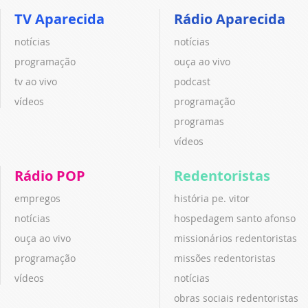
TV Aparecida
Rádio Aparecida
notícias
notícias
programação
ouça ao vivo
tv ao vivo
podcast
vídeos
programação
programas
vídeos
Rádio POP
Redentoristas
empregos
história pe. vitor
notícias
hospedagem santo afonso
ouça ao vivo
missionários redentoristas
programação
missões redentoristas
vídeos
notícias
obras sociais redentoristas