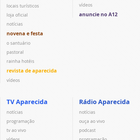
vídeos
locais turísticos
anuncie no A12
loja oficial
notícias
novena e festa
o santuário
pastoral
rainha hotéis
revista de aparecida
vídeos
TV Aparecida
Rádio Aparecida
notícias
notícias
programação
ouça ao vivo
tv ao vivo
podcast
vídeos
programação