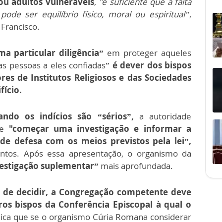
u adultos vulneráveis
,
"é suficiente que a falta
ode ser equilíbrio físico, moral ou espiritual”
,
Francisco.
 particular diligência”
em proteger aqueles
as pessoas a eles confiadas”
é dever dos bispos
es de Institutos Religiosos e das Sociedades
fício.
ando os indícios são “sérios”,
a autoridade
de
"começar uma investigação e informar a
e defesa com os meios previstos pela lei”,
tos. Após essa apresentação, o organismo da
vestigação suplementar”
mais aprofundada.
 de decidir, a Congregação competente deve
ros bispos da Conferência Episcopal à qual o
dica que se o organismo Cúria Romana considerar