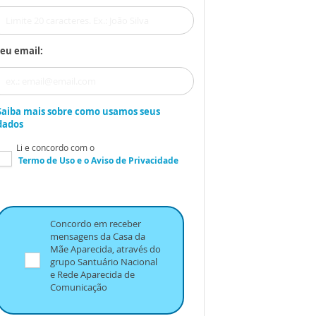
eu email:
Saiba mais sobre como usamos seus
dados
Li e concordo com o
Termo de Uso
e o
Aviso de Privacidade
Concordo em receber
mensagens da Casa da
Mãe Aparecida, através do
grupo Santuário Nacional
e Rede Aparecida de
Comunicação