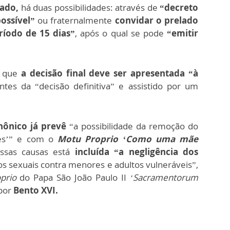
tado,
há duas possibilidades: através de
“decreto
ossível”
ou fraternalmente
convidar o prelado
ríodo de 15 dias”
, após o qual se pode
“emitir
e que
a decisão final deve ser apresentada “à
tes da “decisão definitiva” e assistido por um
nônico já prevê
“a possibilidade da remoção do
aves’” e com o
Motu Proprio ‘Como uma mãe
ssas causas está
incluída “a negligência dos
os sexuais contra menores e adultos vulneráveis”,
prio
do Papa São João Paulo II
‘Sacramentorum
 por
Bento XVI.