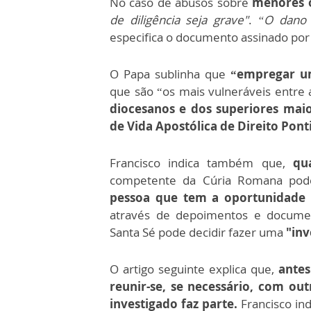
No caso de abusos sobre
menores o
de diligência seja grave"
.
“O dano p
especifica o documento assinado por 
O Papa sublinha que
“empregar uma
que são “os mais vulneráveis entre 
diocesanos e dos superiores maior
de Vida Apostólica de Direito Ponti
Francisco indica também que,
qu
competente da Cúria Romana po
pessoa que tem a oportunidade d
através de depoimentos e documen
Santa Sé pode decidir fazer uma
"in
O artigo seguinte explica que,
antes
reunir-se, se necessário, com out
investigado faz parte.
Francisco in