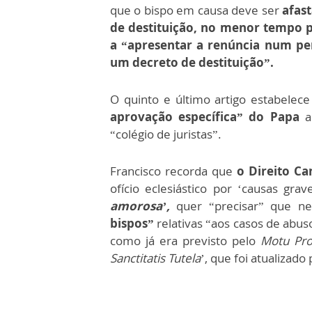
que o bispo em causa deve ser
afas
de destituição, no menor tempo p
a “apresentar a renúncia num pe
um decreto de destituição”.
O quinto e último artigo estabelec
aprovação específica” do Papa
an
“colégio de juristas”.
Francisco recorda que
o
Direito Ca
ofício eclesiástico por ‘causas gr
amorosa’,
quer “precisar” que ne
bispos”
relativas “aos casos de abus
como já era previsto pelo
Motu Pro
Sanctitatis Tutela
’, que foi atualizado