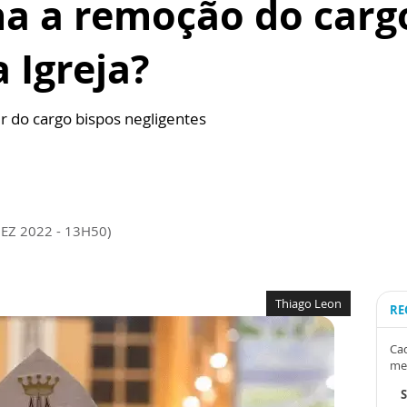
a a remoção do carg
 Igreja?
r do cargo bispos negligentes
DEZ 2022 - 13H50)
Thiago Leon
RE
Cad
me