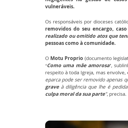
vulneráveis.
Os responsáveis por dioceses católi
removidos do seu encargo, cas
realizado ou omitido atos que te
pessoas como à comunidade.
O
Motu Proprio
(documento legisla
‘Como uma mãe amorosa’
, subl
respeito à toda Igreja, mas envolve, 
eparca pode ser removido apenas q
grave
à diligência que lhe é pedida
culpa moral da sua parte
"
, precisa.