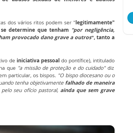
cas dos vários ritos podem ser "
legitimamente"
o se determine que tenham
"por negligência,
nham provocado dano grave a outros”
, tanto a
tivo de
iniciativa pessoal
do pontífice), intitulado
inha que
"a missão de proteção e do cuidado"
diz
em particular, os bispos.
"O bispo diocesano ou o
uando tenha objetivamente
falhado de maneira
 pelo seu ofício pastoral,
ainda que sem grave