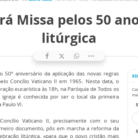
rá Missa pelos 50 an
litúrgica
 50º aniversário da aplicação das novas regras
RE
pelo Concílio Vaticano II em 1965. Nesta data, o
bração eucarística às 18h, na Paróquia de Todos os
Cad
me
igreja é conhecida por ser o local da primeira
 Paulo VI.
Concílio Vaticano II, precisamente com o seu
imeiro documento, pôs em marcha a reforma da
S
lebração litúrgica, «para que o povo cristão mais