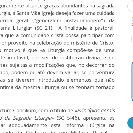
guramente alcance graças abundantes na sagrada
urgia, a Santa Mãe Igreja deseja fazer uma cuidada
forma geral (“generalem instaurationem”) da
sma Liturgia» (SC 21). A finalidade é pastoral,
ra que a comunidade cristã possa participar com
ior proveito na celebração do mistério de Cristo.
o motivo é que «a Liturgia compõe-se de uma
rte imutável, por ser de instituição divina, e de
rtes sujeitas a modificações que, no decorrer do
mpo, podem ou até devem variar, se porventura
las se tiverem introduzido elementos que não
ntima da mesma Liturgia ou se tenham tornado
ctum Concilium, com o título de «
Princípios gerais
 da Sagrada Liturgia
» (SC 5-46), apresenta as
izar adequadamente esta reforma litúrgica na
ralidade de Cristo e do seu Mistério Pascal, a