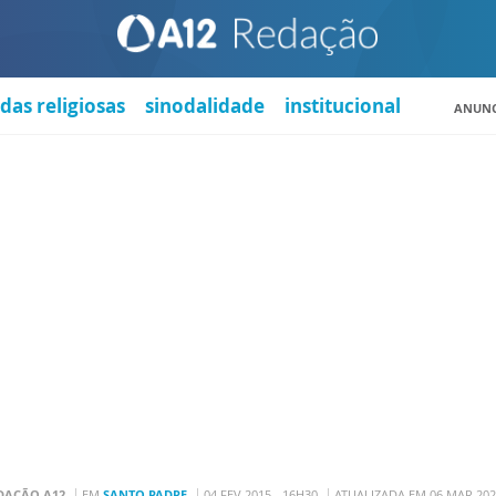
das religiosas
sinodalidade
institucional
ANUNC
DAÇÃO A12
EM
SANTO PADRE
04 FEV 2015 - 16H30
ATUALIZADA EM 06 MAR 202