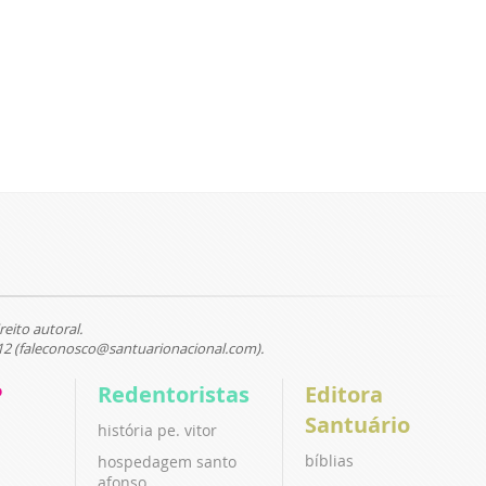
reito autoral.
12 (faleconosco@santuarionacional.com).
P
Redentoristas
Editora
Santuário
história pe. vitor
bíblias
hospedagem santo
afonso