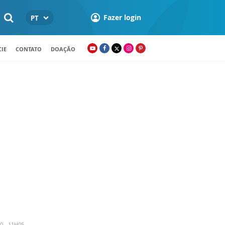
Fazer login
PT
IE
CONTATO
DOAÇÃO
0 - 11H05