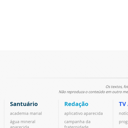
Os textos, fo
Não reproduza o conteúdo em outro meio
Santuário
Redação
TV
academia marial
aplicativo aparecida
notí
água mineral
campanha da
prog
aparecida
fraternidade