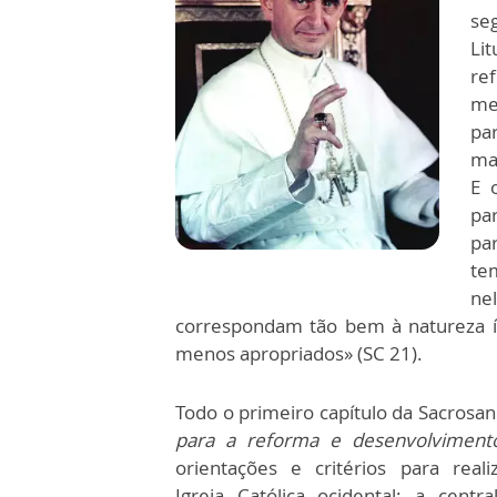
se
Lit
re
me
pa
ma
E 
pa
pa
te
ne
correspondam tão bem à natureza í
menos apropriados» (SC 21).
Todo o primeiro capítulo da Sacrosan
para a reforma e desenvolvimento
orientações e critérios para real
Igreja Católica ocidental: a cent