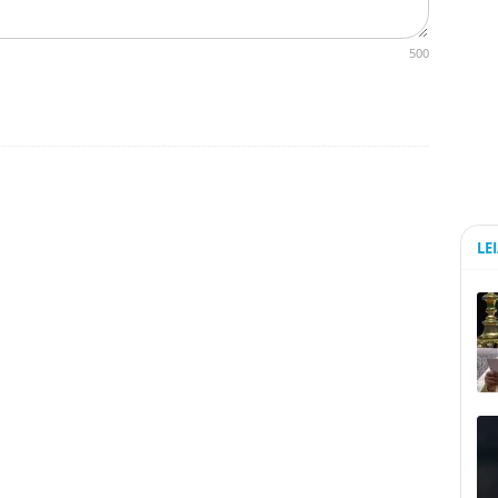
500
LE