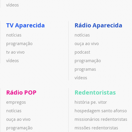
vídeos
TV Aparecida
Rádio Aparecida
notícias
notícias
programação
ouça ao vivo
tv ao vivo
podcast
vídeos
programação
programas
vídeos
Rádio POP
Redentoristas
empregos
história pe. vitor
notícias
hospedagem santo afonso
ouça ao vivo
missionários redentoristas
programação
missões redentoristas