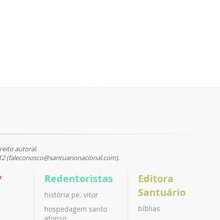
reito autoral.
12 (faleconosco@santuarionacional.com).
P
Redentoristas
Editora
Santuário
história pe. vitor
bíblias
hospedagem santo
afonso