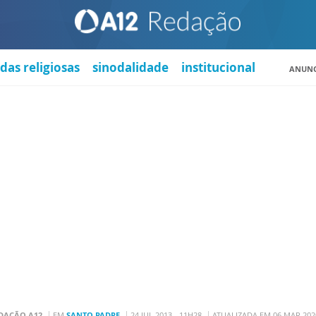
das religiosas
sinodalidade
institucional
ANUNC
DAÇÃO A12
EM
SANTO PADRE
24 JUL 2013 - 11H28
ATUALIZADA EM 06 MAR 2020