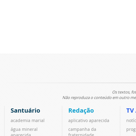
Os textos, fo
Não reproduza o conteúdo em outro meio
Santuário
Redação
TV
academia marial
aplicativo aparecida
notí
água mineral
campanha da
prog
aparecida
fraternidade