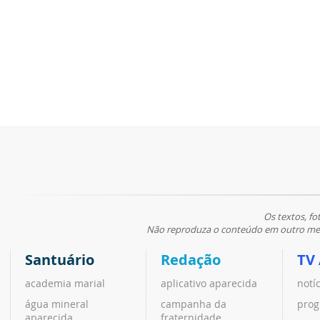
Os textos, fo
Não reproduza o conteúdo em outro meio
Santuário
Redação
TV
academia marial
aplicativo aparecida
notí
água mineral
campanha da
prog
aparecida
fraternidade