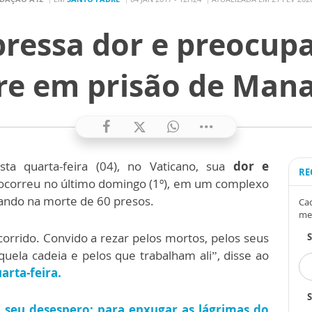
ressa dor e preocup
e em prisão de Man
ta quarta-feira (04), no Vaticano, sua
dor e
RE
ocorreu no último domingo (1º), em um complexo
ando na morte de 60 presos.
Cad
me
orrido. Convido a rezar pelos mortos, pelos seus
quela cadeia e pelos que trabalham ali”, disse ao
arta-feira.
S
o seu desespero; para enxugar as lágrimas do