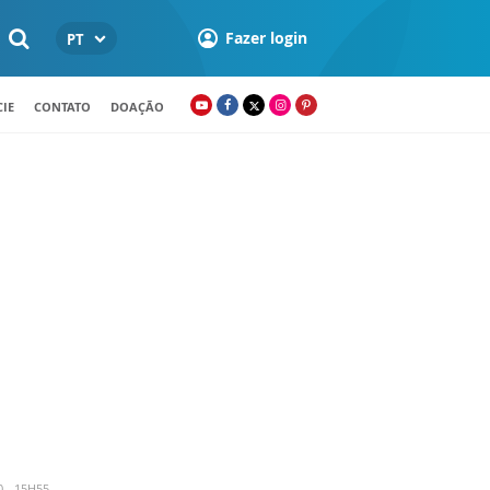
Fazer login
PT
IE
CONTATO
DOAÇÃO
 - 15H55