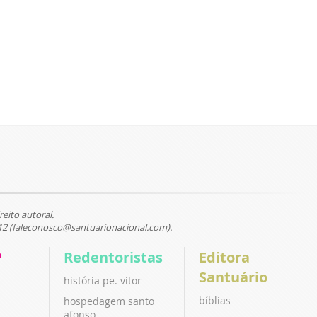
reito autoral.
12 (faleconosco@santuarionacional.com).
P
Redentoristas
Editora
Santuário
história pe. vitor
bíblias
hospedagem santo
afonso