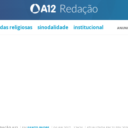
das religiosas
sinodalidade
institucional
ANUNC
DAÇÃO A12
EM
SANTO PADRE
04 JAN 2017 - 12H24
ATUALIZADA EM 21 FEV 2020