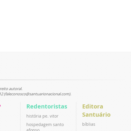
reito autoral.
12 (faleconosco@santuarionacional.com).
P
Redentoristas
Editora
Santuário
história pe. vitor
bíblias
hospedagem santo
afonso