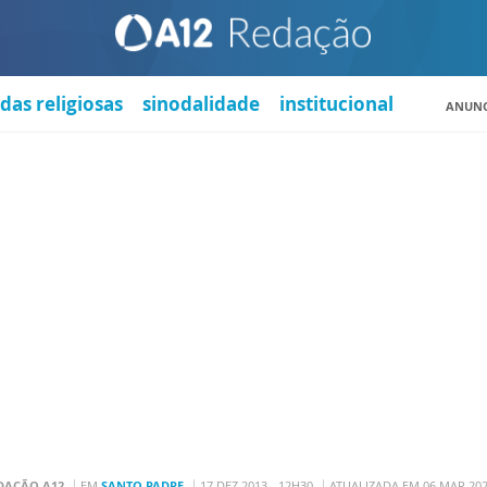
das religiosas
sinodalidade
institucional
ANUNC
DAÇÃO A12
EM
SANTO PADRE
17 DEZ 2013 - 12H30
ATUALIZADA EM 06 MAR 202