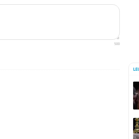
500
LE