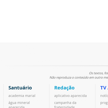
Os textos, fo
Não reproduza o conteúdo em outro meio
Santuário
Redação
TV
academia marial
aplicativo aparecida
notí
água mineral
campanha da
prog
aparecida
fraternidade