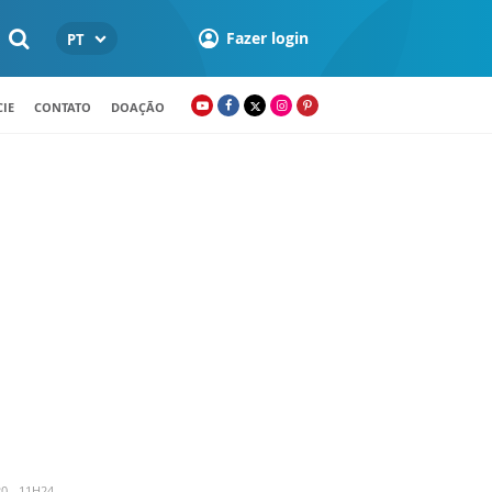
Fazer login
PT
IE
CONTATO
DOAÇÃO
0 - 11H24