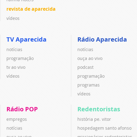
revista de aparecida
vídeos
TV Aparecida
Rádio Aparecida
notícias
notícias
programação
ouça ao vivo
tv ao vivo
podcast
vídeos
programação
programas
vídeos
Rádio POP
Redentoristas
empregos
história pe. vitor
notícias
hospedagem santo afonso
ouça ao vivo
missionários redentoristas