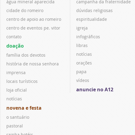
água mineral aparecida
campanha da fraternidade
cidade do romeiro
dúvidas religiosas
centro de apoio ao romeiro
espiritualidade
centro de eventos pe. vitor
igreja
contato
infográficos
doação
libras
notícias
família dos devotos
orações
história de nossa senhora
papa
imprensa
vídeos
locais turísticos
anuncie no A12
loja oficial
notícias
novena e festa
o santuário
pastoral
rainha hotéis