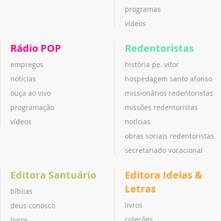
programas
vídeos
Rádio POP
Redentoristas
empregos
história pe. vitor
notícias
hospedagem santo afonso
ouça ao vivo
missionários redentoristas
programação
missões redentoristas
vídeos
notícias
obras sociais redentoristas
secretariado vocacional
Editora Santuário
Editora Ideias &
Letras
bíblias
livros
deus conosco
coleções
livros