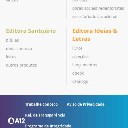
obras sociais redentoristas
secretariado vocacional
Editora Santuário
Editora Ideias &
Letras
bíblias
livros
deus conosco
coleções
livros
lançamentos
outros produtos
ebook
catálogo
Trabalhe conosco
Aviso de Privacidade
Rel. de Transparência
Programa de Integridade