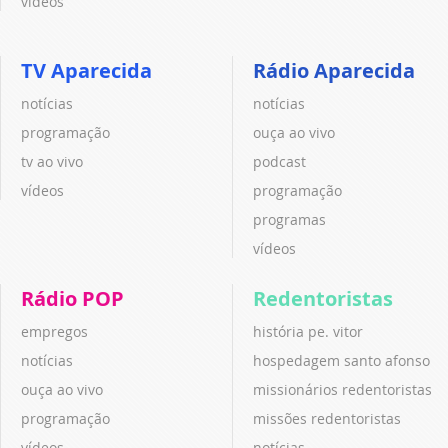
vídeos
TV Aparecida
Rádio Aparecida
notícias
notícias
programação
ouça ao vivo
tv ao vivo
podcast
vídeos
programação
programas
vídeos
Rádio POP
Redentoristas
empregos
história pe. vitor
notícias
hospedagem santo afonso
ouça ao vivo
missionários redentoristas
programação
missões redentoristas
vídeos
notícias