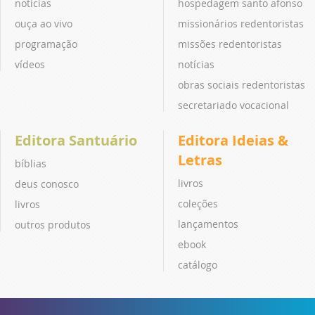
notícias
hospedagem santo afonso
ouça ao vivo
missionários redentoristas
programação
missões redentoristas
vídeos
notícias
obras sociais redentoristas
secretariado vocacional
Editora Santuário
Editora Ideias &
Letras
bíblias
livros
deus conosco
coleções
livros
lançamentos
outros produtos
ebook
catálogo