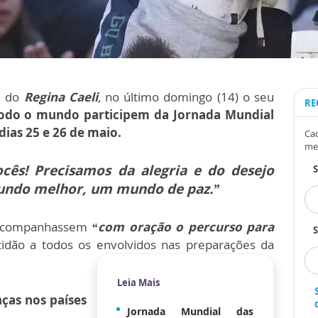
l do
Regina Caeli
,
no último domingo (14) o seu
RE
 todo o mundo participem da Jornada Mundial
dias 25 e 26 de maio.
Cad
me
cês! Precisamos da alegria e do desejo
undo melhor, um mundo de paz.”
s acompanhassem
“com oração o percurso para
S
tidão a todos os envolvidos nas preparações da
Leia Mais
ças nos países
Jornada Mundial das