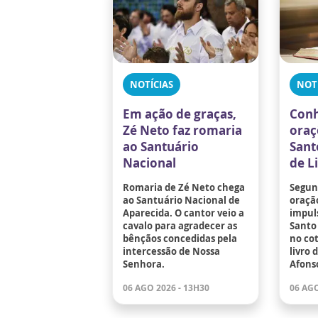
NOTÍCIAS
NOT
Em ação de graças,
Conh
Zé Neto faz romaria
oraç
ao Santuário
Sant
Nacional
de L
Romaria de Zé Neto chega
Segund
ao Santuário Nacional de
oraçã
Aparecida. O cantor veio a
impuls
cavalo para agradecer as
Santo 
bênçãos concedidas pela
no co
intercessão de Nossa
livro 
Senhora.
Afons
06 AGO 2026 - 13H30
06 AGO