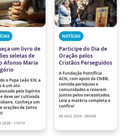
ÍCIAS
NOTÍCIAS
eça um livro de
Participe do Dia de
ões seletas de
Oração pelos
o Afonso Maria
Cristãos Perseguidos
igório
A Fundação Pontifícia
ACN, com apoio da CNBB,
o o Papa Leão XIV, a
convida paróquias e
o é um ato
comunidades a rezarem
ionado pelo Espírito
juntos pelos necessitados.
e deve ser cultivada
Leia a matéria completa e
tidiano. Conheça um
confira!
de orações de Santo
o!
06 AGO 2026 - 08H48
 2026 - 11H19