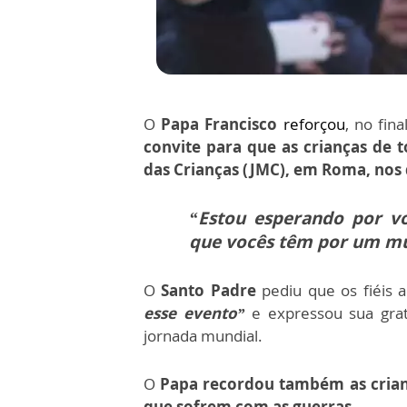
O
Papa Franc
isco
reforçou
, no
fina
convite para que as crianças de
das Crianças (JMC), em Roma, nos 
“Estou esperando por vo
que vocês têm por um m
O
Santo Padre
pediu que os fiéi
esse evento”
e expressou sua gra
jornada mundial.
O
Papa recordou também as crian
que sofrem com as guerras.