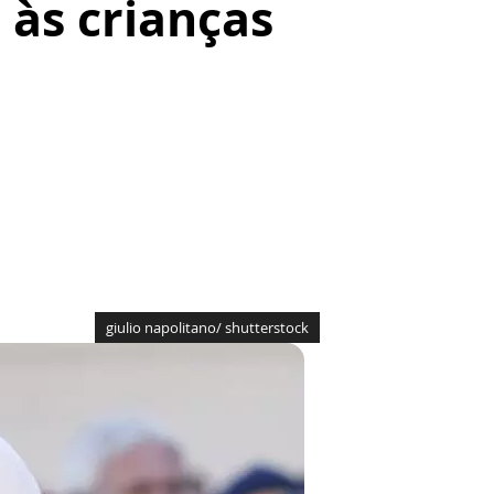
 às crianças
giulio napolitano/ shutterstock