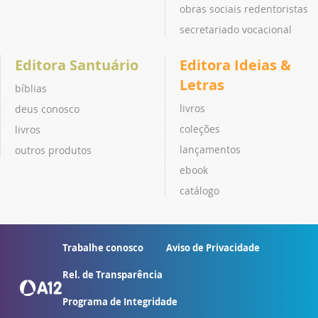
obras sociais redentoristas
secretariado vocacional
Editora Santuário
Editora Ideias &
Letras
bíblias
livros
deus conosco
coleções
livros
lançamentos
outros produtos
ebook
catálogo
Trabalhe conosco
Aviso de Privacidade
Rel. de Transparência
Programa de Integridade