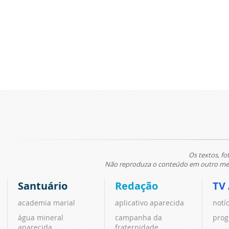
Os textos, fo
Não reproduza o conteúdo em outro meio
Santuário
Redação
TV
academia marial
aplicativo aparecida
notí
água mineral
campanha da
prog
aparecida
fraternidade