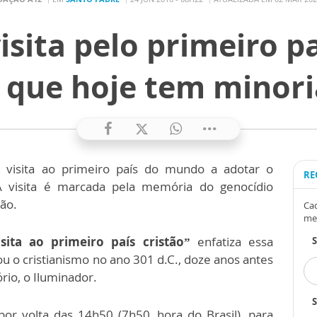
isita pelo primeiro p
que hoje tem minoria
 a visita ao primeiro país do mundo a adotar o
RE
. A visita é marcada pela memória do genocídio
ião.
Cad
me
isita ao primeiro país cristão”
enfatiza essa
u o cristianismo no ano 301 d.C., doze anos antes
rio, o Iluminador.
S
por volta das 14h50 (7h50, hora do Brasil), para