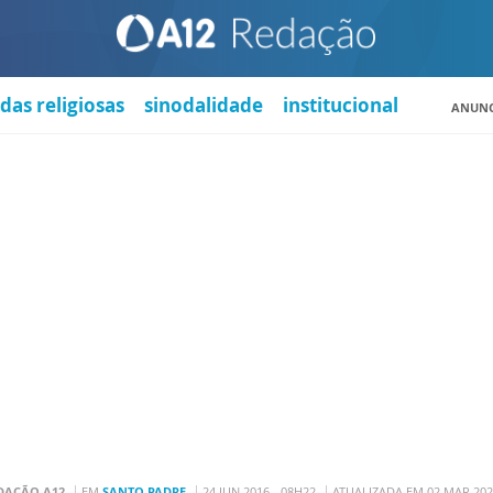
das religiosas
sinodalidade
institucional
ANUNC
DAÇÃO A12
EM
SANTO PADRE
24 JUN 2016 - 08H22
ATUALIZADA EM 02 MAR 202