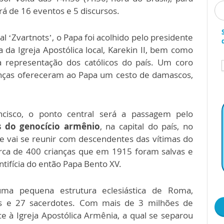
ará de 16 eventos e 5 discursos.
l ‘Zvartnots’, o Papa foi acolhido pelo presidente
a da Igreja Apostólica local, Karekin II, bem como
ma representação dos católicos do país. Um coro
ianças ofereceram ao Papa um cesto de damascos,
cisco, o ponto central será a passagem pelo
s do genocício armênio
, na capital do país, no
ce vai se reunir com descendentes das vítimas do
erca de 400 crianças que em 1915 foram salvas e
tifícia do então Papa Bento XV.
ma pequena estrutura eclesiástica de Roma,
ãs e 27 sacerdotes. Com mais de 3 milhões de
e à Igreja Apostólica Armênia, a qual se separou