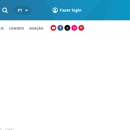
Fazer login
PT
IE
CONTATO
DOAÇÃO
0 - 11H32