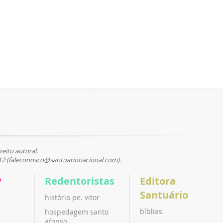
reito autoral.
12 (faleconosco@santuarionacional.com).
P
Redentoristas
Editora
Santuário
história pe. vitor
bíblias
hospedagem santo
afonso