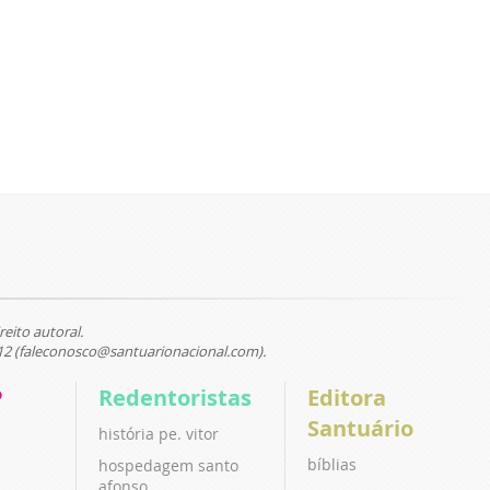
reito autoral.
12 (faleconosco@santuarionacional.com).
P
Redentoristas
Editora
Santuário
história pe. vitor
bíblias
hospedagem santo
afonso