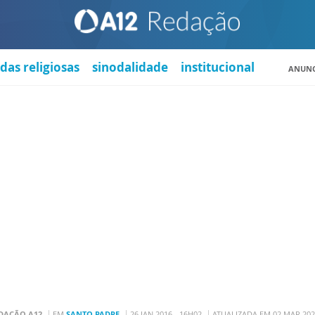
das religiosas
sinodalidade
institucional
ANUNC
DAÇÃO A12
EM
SANTO PADRE
26 JAN 2016 - 16H02
ATUALIZADA EM 02 MAR 202