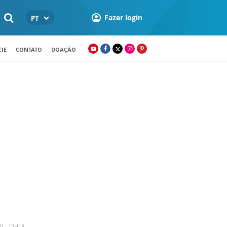
Fazer login
PT
IE
CONTATO
DOAÇÃO
0 - 12H18