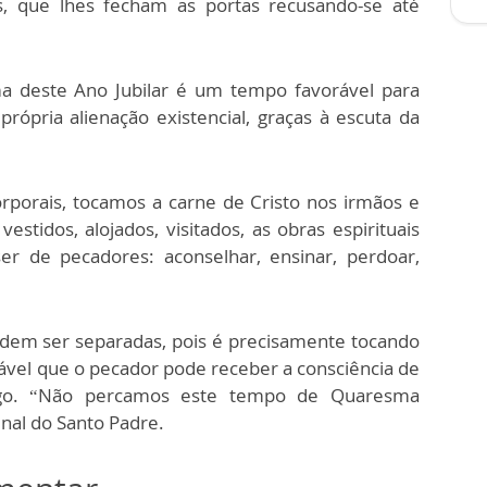
s, que lhes fecham as portas recusando-se até
a deste Ano Jubilar é um tempo favorável para
rópria alienação existencial, graças à escuta da
orporais, tocamos a carne de Cristo nos irmãos e
estidos, alojados, visitados, as obras espirituais
r de pecadores: aconselhar, ensinar, perdoar,
odem ser separadas, pois é precisamente tocando
rável que o pecador pode receber a consciência de
go. “Não percamos este tempo de Quaresma
inal do Santo Padre.