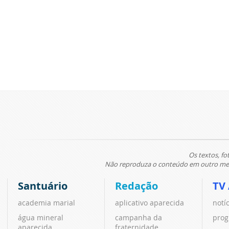
Os textos, fo
Não reproduza o conteúdo em outro meio
Santuário
Redação
TV
academia marial
aplicativo aparecida
notí
água mineral
campanha da
prog
aparecida
fraternidade