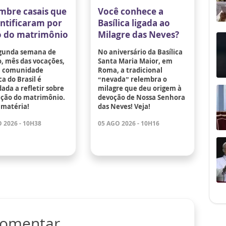
mbre casais que
Você conhece a
antificaram por
Basílica ligada ao
 do matrimônio
Milagre das Neves?
gunda semana de
No aniversário da Basílica
, mês das vocações,
Santa Maria Maior, em
a comunidade
Roma, a tradicional
ca do Brasil é
“nevada” relembra o
ada a refletir sobre
milagre que deu origem à
ação do matrimônio.
devoção de Nossa Senhora
 matéria!
das Neves! Veja!
 2026 - 10H38
05 AGO 2026 - 10H16
 comentar