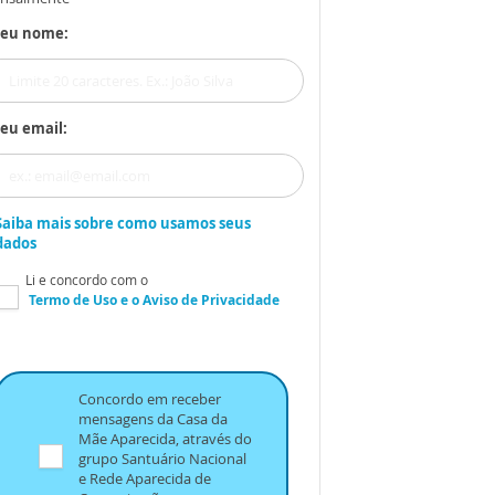
Seu nome:
eu email:
Saiba mais sobre como usamos seus
dados
Li e concordo com o
Termo de Uso
e o
Aviso de Privacidade
Concordo em receber
mensagens da Casa da
Mãe Aparecida, através do
grupo Santuário Nacional
e Rede Aparecida de