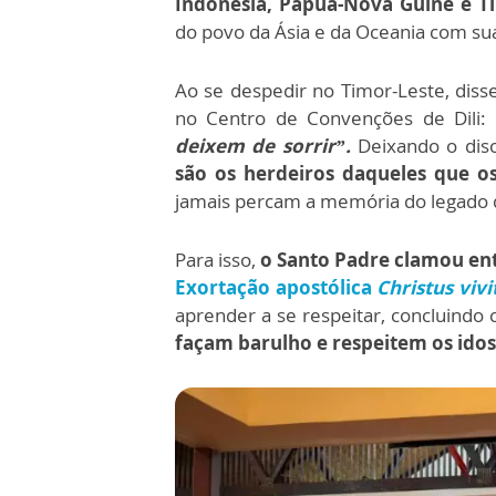
Indonésia, Papua-Nova Guiné e T
do povo da Ásia e da Oceania com su
Ao se despedir no Timor-Leste, dis
no Centro de Convenções de Dili:
deixem de sorrir”.
Deixando o dis
são os herdeiros daqueles que 
jamais percam a memória do legado d
Para isso,
o Santo Padre clamou en
Exortação apostólica
Christus vivi
aprender a se respeitar, concluindo
façam barulho e respeitem os idos