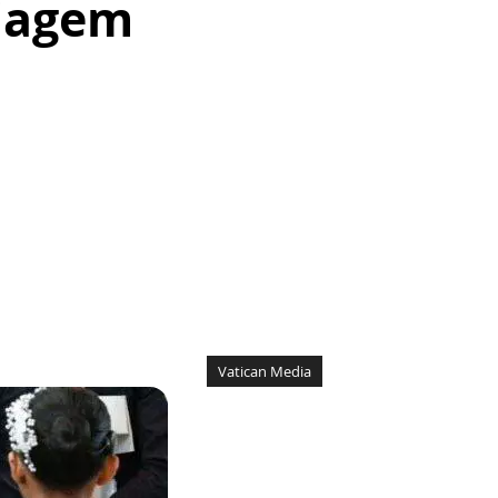
viagem
Vatican Media