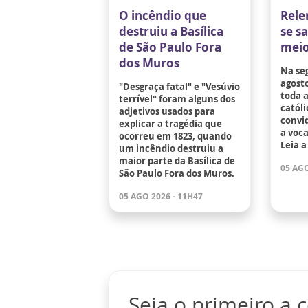
O incêndio que
Rele
destruiu a Basílica
se s
de São Paulo Fora
meio
dos Muros
Na se
agosto
"Desgraça fatal" e "Vesúvio
toda 
terrível" foram alguns dos
católi
adjetivos usados para
convid
explicar a tragédia que
a voc
ocorreu em 1823, quando
Leia a
um incêndio destruiu a
maior parte da Basílica de
05 AGO
São Paulo Fora dos Muros.
05 AGO 2026 - 11H47
Seja o primeiro a