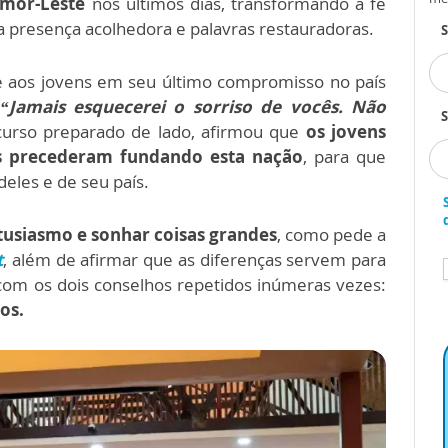
imor-Leste
nos últimos dias, transformando a fé
a presença acolhedora e palavras restauradoras.
se aos jovens em seu último compromisso no país
“Jamais esquecerei o sorriso de vocês. Não
S
curso preparado de lado, afirmou que
os jovens
os precederam fundando esta nação
, para que
eles e de seu país.
tusiasmo e sonhar coisas grandes
, como pede a
t
, além de afirmar que as diferenças servem para
 com os dois conselhos repetidos inúmeras vezes:
os.