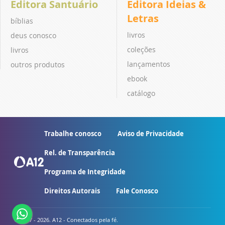
Editora Santuário
Editora Ideias &
Letras
bíblias
livros
deus conosco
coleções
livros
lançamentos
outros produtos
ebook
catálogo
Trabalhe conosco
Aviso de Privacidade
Rel. de Transparência
Programa de Integridade
Direitos Autorais
Fale Conosco
© 2007 - 2026. A12 - Conectados pela fé.