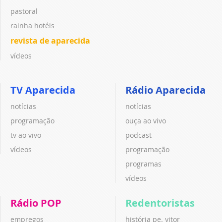
pastoral
rainha hotéis
revista de aparecida
vídeos
TV Aparecida
Rádio Aparecida
notícias
notícias
programação
ouça ao vivo
tv ao vivo
podcast
vídeos
programação
programas
vídeos
Rádio POP
Redentoristas
empregos
história pe. vitor