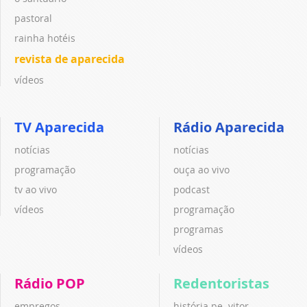
pastoral
rainha hotéis
revista de aparecida
vídeos
TV Aparecida
Rádio Aparecida
notícias
notícias
programação
ouça ao vivo
tv ao vivo
podcast
vídeos
programação
programas
vídeos
Rádio POP
Redentoristas
empregos
história pe. vitor