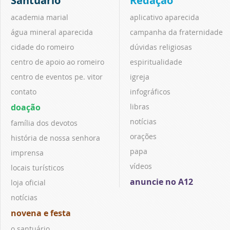
Santuário
Redação
academia marial
aplicativo aparecida
água mineral aparecida
campanha da fraternidade
cidade do romeiro
dúvidas religiosas
centro de apoio ao romeiro
espiritualidade
centro de eventos pe. vitor
igreja
contato
infográficos
doação
libras
notícias
família dos devotos
orações
história de nossa senhora
papa
imprensa
vídeos
locais turísticos
anuncie no A12
loja oficial
notícias
novena e festa
o santuário