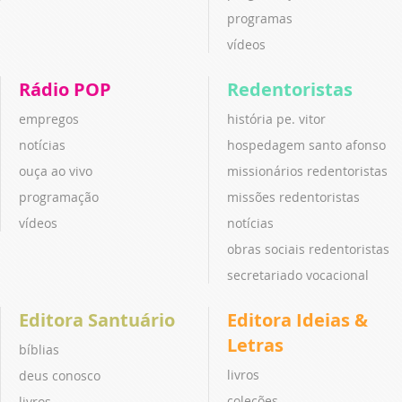
programas
vídeos
Rádio POP
Redentoristas
empregos
história pe. vitor
notícias
hospedagem santo afonso
ouça ao vivo
missionários redentoristas
programação
missões redentoristas
vídeos
notícias
obras sociais redentoristas
secretariado vocacional
Editora Santuário
Editora Ideias &
Letras
bíblias
livros
deus conosco
coleções
livros