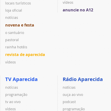
vídeos
locais turísticos
anuncie no A12
loja oficial
notícias
novena e festa
o santuário
pastoral
rainha hotéis
revista de aparecida
vídeos
TV Aparecida
Rádio Aparecida
notícias
notícias
programação
ouça ao vivo
tv ao vivo
podcast
vídeos
programação