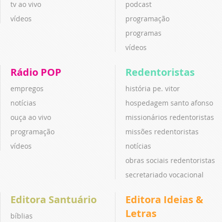
tv ao vivo
podcast
vídeos
programação
programas
vídeos
Rádio POP
Redentoristas
empregos
história pe. vitor
notícias
hospedagem santo afonso
ouça ao vivo
missionários redentoristas
programação
missões redentoristas
vídeos
notícias
obras sociais redentoristas
secretariado vocacional
Editora Santuário
Editora Ideias &
Letras
bíblias