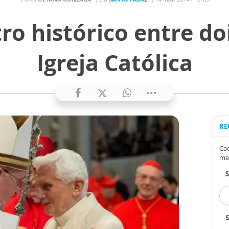
o histórico entre do
Igreja Católica
RE
Cad
me
S