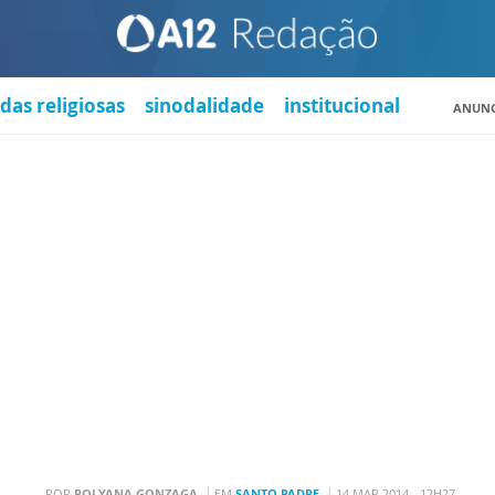
das religiosas
sinodalidade
institucional
ANUNC
POR
POLYANA GONZAGA
EM
SANTO PADRE
14 MAR 2014 - 12H27