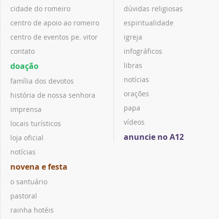
cidade do romeiro
dúvidas religiosas
centro de apoio ao romeiro
espiritualidade
centro de eventos pe. vitor
igreja
contato
infográficos
doação
libras
notícias
família dos devotos
orações
história de nossa senhora
papa
imprensa
vídeos
locais turísticos
anuncie no A12
loja oficial
notícias
novena e festa
o santuário
pastoral
rainha hotéis