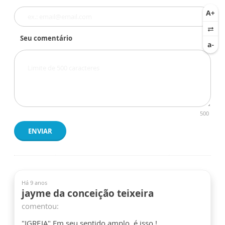
Seu comentário
500
ENVIAR
Há 9 anos
jayme da conceição teixeira
comentou:
"IGREJA" Em seu sentido amplo, é isso !