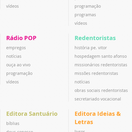
vídeos
programação
programas
vídeos
Rádio POP
Redentoristas
empregos
história pe. vitor
notícias
hospedagem santo afonso
ouça ao vivo
missionários redentoristas
programação
missões redentoristas
vídeos
notícias
obras sociais redentoristas
secretariado vocacional
Editora Santuário
Editora Ideias &
Letras
bíblias
livros
deus conosco