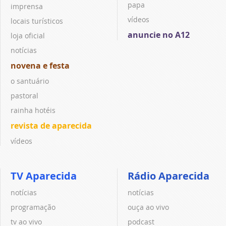
papa
imprensa
vídeos
locais turísticos
anuncie no A12
loja oficial
notícias
novena e festa
o santuário
pastoral
rainha hotéis
revista de aparecida
vídeos
TV Aparecida
Rádio Aparecida
notícias
notícias
programação
ouça ao vivo
tv ao vivo
podcast