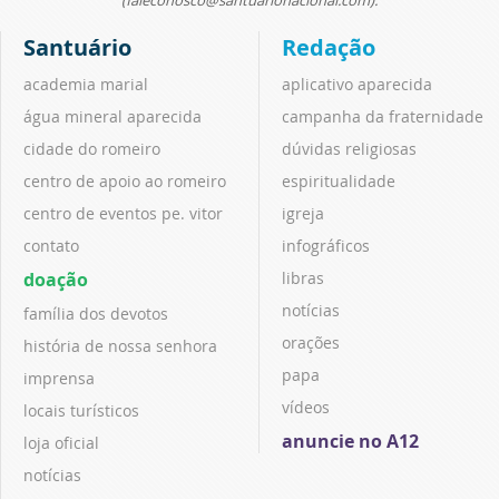
(faleconosco@santuarionacional.com).
Santuário
Redação
academia marial
aplicativo aparecida
água mineral aparecida
campanha da fraternidade
cidade do romeiro
dúvidas religiosas
centro de apoio ao romeiro
espiritualidade
centro de eventos pe. vitor
igreja
contato
infográficos
doação
libras
notícias
família dos devotos
orações
história de nossa senhora
papa
imprensa
vídeos
locais turísticos
anuncie no A12
loja oficial
notícias