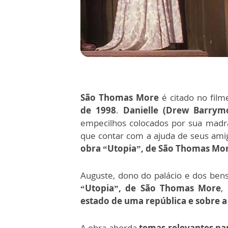
São Thomas More
é citado no fil
de 1998
.
Danielle (Drew Barry
empecilhos colocados por sua madras
que contar com a ajuda de seus ami
obra “Utopia”, de São Thomas Mor
Auguste, dono do palácio e dos bens, 
“Utopia”, de São Thomas More
,
estado de uma república e sobre a
A obra aborda
temas relevantes pa