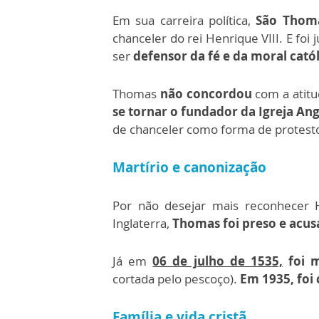
Em sua carreira política,
São Thom
chanceler do rei Henrique VIII. E foi
ser
defensor da fé e da moral catól
Thomas
não concordou
com a atitu
se tornar o fundador da Igreja An
de chanceler como forma de protesto 
Martírio e canonização
Por não desejar mais reconhecer H
Inglaterra,
Thomas foi preso e acus
Já em
06 de julho de 153
5,
foi 
cortada pelo pescoço).
Em 1935, foi 
Família e vida cristã