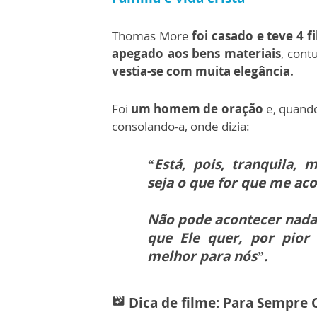
Thomas More
foi casado e teve 4 fi
apegado aos bens materiais
, cont
vestia-se com muita elegância.
Foi
um homem de oração
e, quand
consolando-a, onde dizia:
“Está, pois, tranquila, 
seja o que for que me ac
Não pode acontecer nada 
que Ele quer, por pior
melhor para nós”.
Dica de filme: Para Sempre 
movie_filter