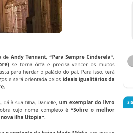
me de
Andy Tennant, “Para Sempre Cinderela”,
more)
se torna órfã e precisa vencer os muitos
ta para herdar o palácio do pai. Para isso, terá
gos e será orientada pelos
ideais igualitários da
e.
dá à sua filha, Danielle,
um exemplar do livro
SI
 obra cujo nome completo é
“Sobre o melhor
 nova ilha Utopia”
.
ra o contexto da baixa Idade Média
, em que se