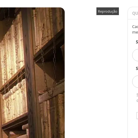
Reprodução
QU
Cad
me
S