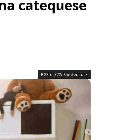
 na catequese
BGStock72/ Shutterstock