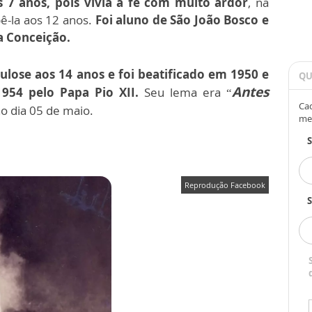
s 7 anos, pois vivia a fé com muito ardor
, na
ê-la aos 12 anos.
Foi aluno de São João Bosco e
 Conceição.
lose aos 14 anos e foi beatificado em 1950 e
QU
Antes
954 pelo Papa Pio XII.
Seu lema era “
Cad
o dia 05 de maio.
me
Reprodução Facebook
S