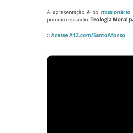
A apresentação é do
missionário 
primeiro episódio:
Teologia Moral p
:: Acesse A12.com/SantoAfonso