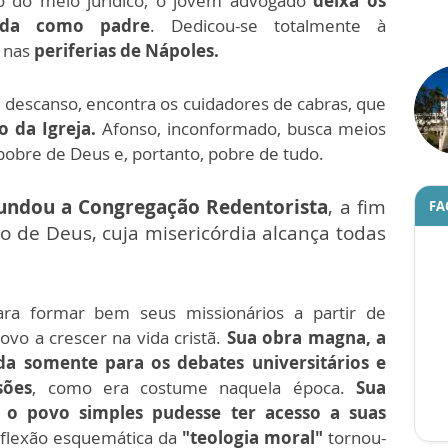
o do meio jurídico, o jovem advogado
deixa os
vida como padre
. Dedicou-se totalmente à
m nas
periferias de Nápoles.
descanso, encontra os cuidadores de cabras, que
 da Igreja.
Afonso, inconformado, busca meios
pobre de Deus e, portanto, pobre de tudo.
undou a Congregação Redentorista
, a fim
FA
to de Deus, cuja misericórdia alcança todas
ra formar bem seus missionários a partir de
ovo a crescer na vida cristã.
Sua obra magna, a
da somente para os debates universitários e
sões
, como era costume naquela época.
Sua
o povo simples pudesse ter acesso a suas
reflexão esquemática da
"teologia moral"
tornou-