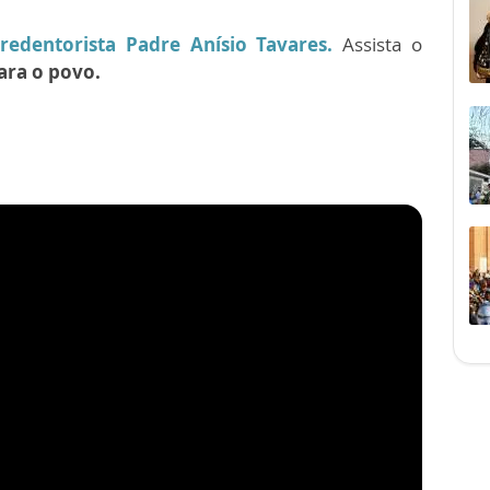
redentorista Padre Anísio Tavares.
Assista o
ara o povo.