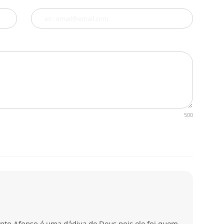
500
anto Afonso é uma dádiva de Deus pois ele foi quem