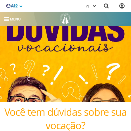
PT
MENU
Você tem dúvidas sobre sua
vocação?