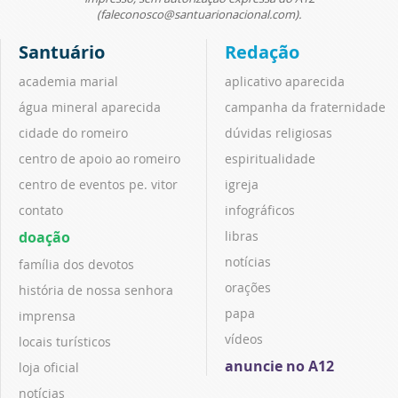
(faleconosco@santuarionacional.com).
Santuário
Redação
academia marial
aplicativo aparecida
água mineral aparecida
campanha da fraternidade
cidade do romeiro
dúvidas religiosas
centro de apoio ao romeiro
espiritualidade
centro de eventos pe. vitor
igreja
contato
infográficos
doação
libras
notícias
família dos devotos
orações
história de nossa senhora
papa
imprensa
vídeos
locais turísticos
anuncie no A12
loja oficial
notícias