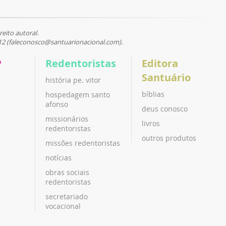
reito autoral.
12 (faleconosco@santuarionacional.com).
P
Redentoristas
Editora
Santuário
história pe. vitor
bíblias
hospedagem santo
afonso
deus conosco
missionários
livros
redentoristas
outros produtos
missões redentoristas
notícias
obras sociais
redentoristas
secretariado
vocacional