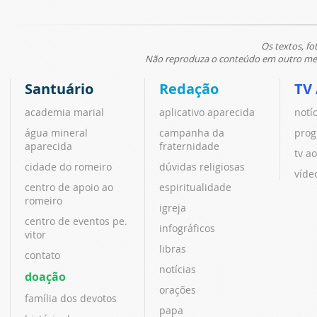
Os textos, fo
Não reproduza o conteúdo em outro meio
Santuário
Redação
TV
academia marial
aplicativo aparecida
notí
água mineral
campanha da
prog
aparecida
fraternidade
tv ao
cidade do romeiro
dúvidas religiosas
víde
centro de apoio ao
espiritualidade
romeiro
igreja
centro de eventos pe.
infográficos
vitor
libras
contato
notícias
doação
orações
família dos devotos
papa