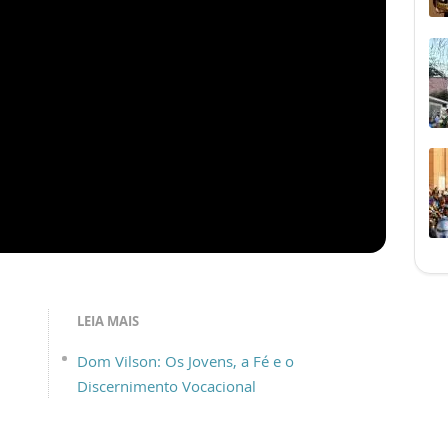
LEIA MAIS
Dom Vilson: Os Jovens, a Fé e o
Discernimento Vocacional