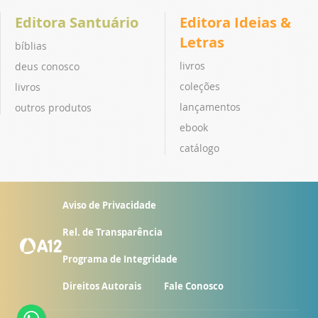
Editora Santuário
Editora Ideias &
Letras
bíblias
livros
deus conosco
coleções
livros
lançamentos
outros produtos
ebook
catálogo
Aviso de Privacidade
Rel. de Transparência
Programa de Integridade
Direitos Autorais
Fale Conosco