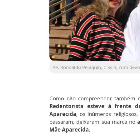
Pe. Ronoaldo Pelaquin, C.Ss.R, com dev
Como não compreender também q
Redentorista esteve à frente d
Aparecida
, os inúmeros religiosos
passaram, deixaram sua marca no
Mãe Aparecida.