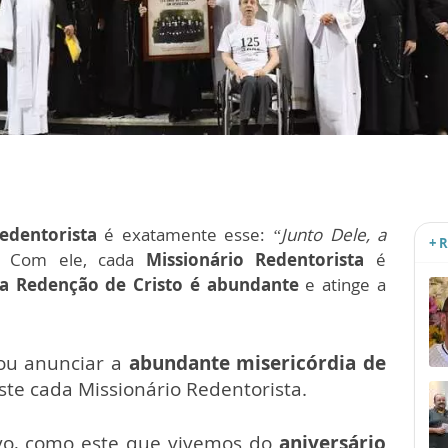
edentorista
é exatamente esse:
“Junto Dele, a
+ 
Com ele, cada
Missionário Redentorista
é
da Redenção de Cristo é abundante
e atinge a
ou anunciar a
abundante misericórdia de
te cada Missionário Redentorista.
o, como este que vivemos do
aniversário