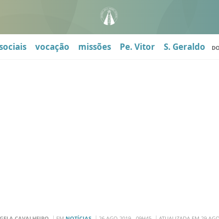
sociais
vocação
missões
Pe. Vitor
S. Geraldo
D
GELA CAVALHEIRO
EM
NOTÍCIAS
26 AGO 2019 - 09H45
ATUALIZADA EM 29 AGO