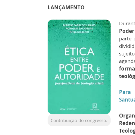
LANÇAMENTO
Durant
Poder
parte 
divid
sujei
agenda
forma
teológ
Para 
Santu
Organ
Contribuição do congresso.
Redent
Teolo