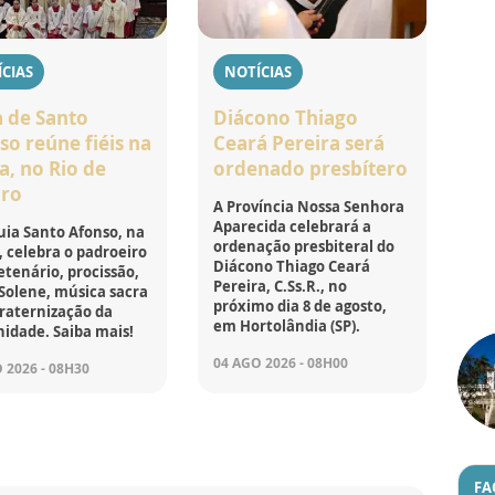
CIAS
NOTÍCIAS
a de Santo
Diácono Thiago
so reúne fiéis na
Ceará Pereira será
a, no Rio de
ordenado presbítero
iro
A Província Nossa Senhora
Aparecida celebrará a
ia Santo Afonso, na
ordenação presbiteral do
, celebra o padroeiro
Diácono Thiago Ceará
tenário, procissão,
Pereira, C.Ss.R., no
Solene, música sacra
próximo dia 8 de agosto,
raternização da
em Hortolândia (SP).
idade. Saiba mais!
04 AGO 2026 - 08H00
 2026 - 08H30
FA