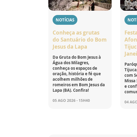
NOTÍCIAS
NOTÍ
Conheça as grutas
Fest
do Santuário do Bom
Afon
Jesus da Lapa
Tijuc
Jane
Da Gruta do Bom Jesus à
Água dos Milagres,
Paróqu
conheça os espaços de
Tijuca
oração, história e fé que
com Se
acolhem milhões de
Missa 
romeiros em Bom Jesus da
e conf
Lapa (BA). Confira!
comun
05 AGO 2026 - 15H40
04 AGO