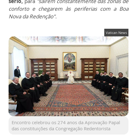
sério,
para
"saírem constantemente das zonas de
conforto e chegarem às periferias com a Boa
Nova da Redenção"
.
Vatican News
Encontro celebrou os 274 anos da Aprovação Papal
das constituições da Congregação Redentorista