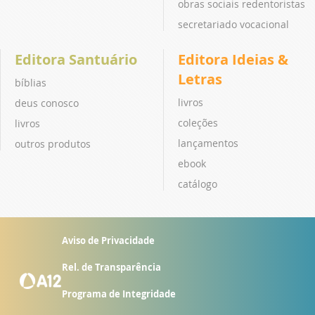
obras sociais redentoristas
secretariado vocacional
Editora Santuário
Editora Ideias &
Letras
bíblias
livros
deus conosco
coleções
livros
lançamentos
outros produtos
ebook
catálogo
Aviso de Privacidade
Rel. de Transparência
Programa de Integridade