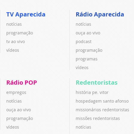
TV Aparecida
Rádio Aparecida
notícias
notícias
programação
ouça ao vivo
tv ao vivo
podcast
vídeos
programação
programas
vídeos
Rádio POP
Redentoristas
empregos
história pe. vitor
notícias
hospedagem santo afonso
ouça ao vivo
missionários redentoristas
programação
missões redentoristas
vídeos
notícias