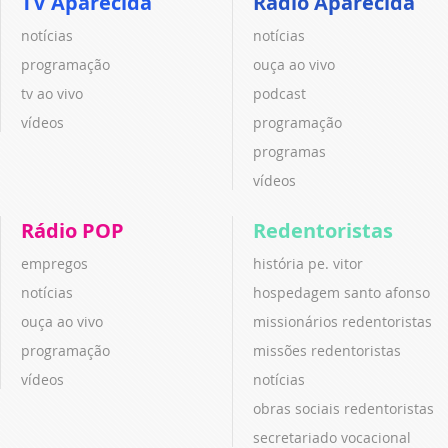
TV Aparecida
Rádio Aparecida
notícias
notícias
programação
ouça ao vivo
tv ao vivo
podcast
vídeos
programação
programas
vídeos
Rádio POP
Redentoristas
empregos
história pe. vitor
notícias
hospedagem santo afonso
ouça ao vivo
missionários redentoristas
programação
missões redentoristas
vídeos
notícias
obras sociais redentoristas
secretariado vocacional