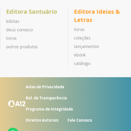
Editora Santuário
Editora Ideias &
Letras
bíblias
livros
deus conosco
coleções
livros
lançamentos
outros produtos
ebook
catálogo
Aviso de Privacidade
Rel. de Transparência
Programa de Integridade
Direitos Autorais
Fale Conosco