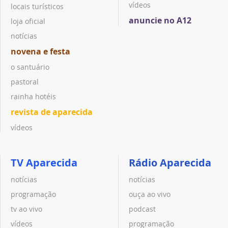
vídeos
locais turísticos
anuncie no A12
loja oficial
notícias
novena e festa
o santuário
pastoral
rainha hotéis
revista de aparecida
vídeos
TV Aparecida
Rádio Aparecida
notícias
notícias
programação
ouça ao vivo
tv ao vivo
podcast
vídeos
programação