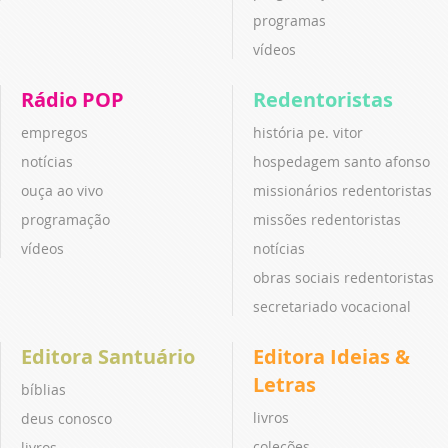
programas
vídeos
Rádio POP
Redentoristas
empregos
história pe. vitor
notícias
hospedagem santo afonso
ouça ao vivo
missionários redentoristas
programação
missões redentoristas
vídeos
notícias
obras sociais redentoristas
secretariado vocacional
Editora Santuário
Editora Ideias &
Letras
bíblias
livros
deus conosco
coleções
livros