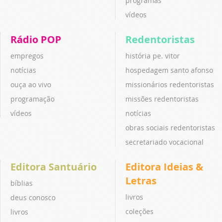
programas
vídeos
Rádio POP
Redentoristas
empregos
história pe. vitor
notícias
hospedagem santo afonso
ouça ao vivo
missionários redentoristas
programação
missões redentoristas
vídeos
notícias
obras sociais redentoristas
secretariado vocacional
Editora Santuário
Editora Ideias &
Letras
bíblias
livros
deus conosco
coleções
livros