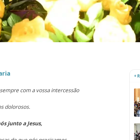
aria
+ 
s sempre com a vossa intercessão
s dolorosos.
ós junto a Jesus,
aças de que nós precisamos.