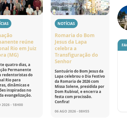
CIAS
NOTÍCIAS
mação
Romaria do Bom
anente reúne
Jesus da Lapa
FA
onal Rio em Juiz
celebra a
ora (MG)
Transfiguração do
Senhor
e quatro dias, a
ção Permanente
Santuário do Bom Jesus da
 redentoristas do
Lapa celebrou o Dia Festivo
al Rio para
da Romaria de 2026 com
ras, dinâmicas e
Missa Solene, presidida por
ões inspiradas no
Dom Rubival, e encerra a
da evangelização.
festa com procissão.
Confira!
 2026 - 18H00
06 AGO 2026 - 08H55