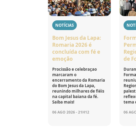
NOTÍCIAS
NOTÍ
Bom Jesus da Lapa:
For
Romaria 2026 é
Perm
concluída com fé e
Regi
emoção
de F
Procissão e celebraçao
Durant
marcaram o
Forma
encerramento da Romaria
reuniu
do Bom Jesus da Lapa,
Region
reunindo milhares de fiéis
palest
na capital baiana da fé.
reflex
Saiba mais!
tema 
06 AGO 2026 - 21H12
06 AGO